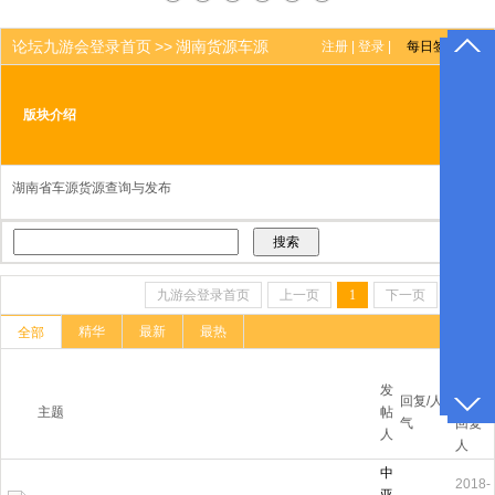
论坛九游会登录首页
>>
湖南货源车源
注册
|
登录
|
推
版块介绍
荐主
题
无内
湖南省车源货源查询与发布
容
九游会登录首页
上一页
1
下一页
尾页
精华
最新
最热
全部
最后
发
回复/人
更新/
主题
帖
气
回复
人
人
中
2018-