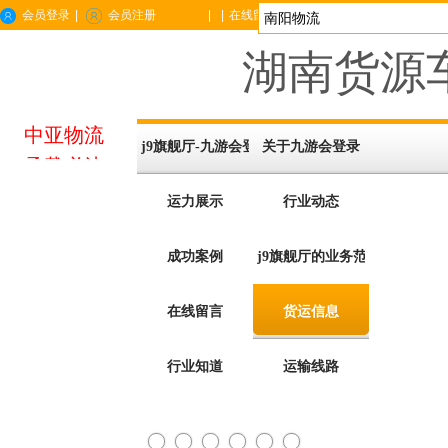
会员登录
|
会员注册
|
|
在线留言
|
企业位置
|
手机站
|
城市分站
湖南货源车
中亚物流
j9旗舰厅-九游会登录
关于九游会登录
承载必达
运力展示
行业动态
成功案例
j9旗舰厅的业务范围
在线留言
货运信息
行业知道
运输线路