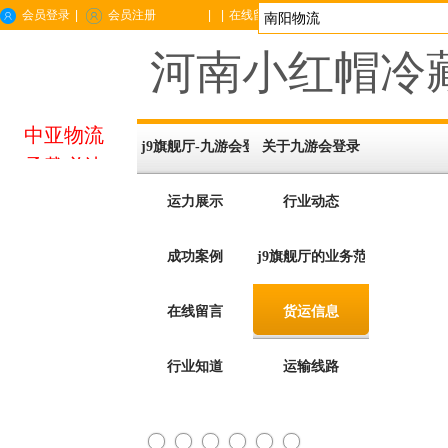
会员登录
|
会员注册
|
|
在线留言
|
企业位置
|
手机站
|
城市分站
河南小红帽冷藏
中亚物流
j9旗舰厅-九游会登录
关于九游会登录
承载必达
运力展示
行业动态
成功案例
j9旗舰厅的业务范围
在线留言
货运信息
行业知道
运输线路