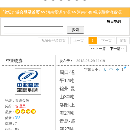
论坛九游会登录首页
>>
河南货源车源
>>
河南小红帽冷藏物流货源
注册
|
登录
|
九游会登录首页
上一页
1
下一页
尾页
<<上一篇
下一篇>>
中亚物流
发布于：
2018-06-29 11:19
#
1
字体大小：
大
中
小
周口-遂
平17吨
锦州-昆
山30吨
等级：
普通会员
洛阳-上
头衔：
管理员
星数：
海27吨
帖数：
333
青岛-邯
精华：
7
郸27吨
积分：
866