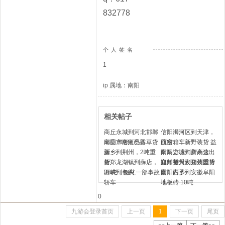
832778
个人签名
1
ip 属地：南阳
相关帖子
商丘永城到河北邯郸
信阳浉河区到天津，
邱县,7吨猪产品
南阳市唐河县羊草货
航空箱
面粉一车新野装货 益
源
新乡到荆州，2吨重
阳马迹塘二广高速出
南阳方城到新余分
货
新郑龙湖镇到薛店，
口卸货
宜，每天发袋装重货
郑州登封到郑州园博
38吨，钢材
西峡到包头,一部事故
园，石子
南阳内乡到安徽阜阳
轿车
地板砖 10吨
0
九游会登录首页
上一页
1
下一页
尾页