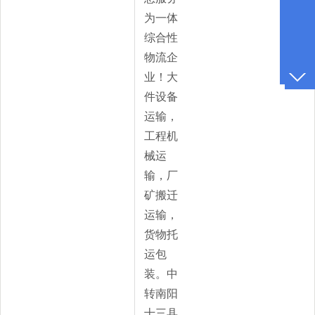
为一体
综合性
物流企
业！大
件设备
运输，
工程机
械运
输，厂
矿搬迁
运输，
货物托
运包
装。中
转南阳
十三县