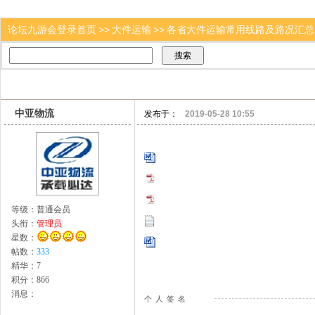
论坛九游会登录首页
>>
大件运输
>>
各省大件运输常用线路及路况汇总 .
中亚物流
发布于：
2019-05-28 10:55
等级：
普通会员
头衔：
管理员
星数：
帖数：
333
精华：
7
积分：
866
消息：
个人签名