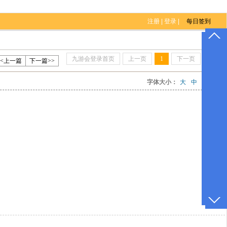
注册
|
登录
|
九游会登录首页
上一页
1
下一页
尾页
<<上一篇
下一篇>>
1
字体大小：
大
中
小
#