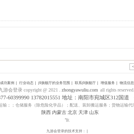
成功案例
|
行业动态
|
j9旗舰厅的业务范围
|
联系j9旗舰厅
|
增值服务
|
物流信息
九游会登录 copyright @ 2021 .
zhongyawuliu.com
all rights reserved
77-60399990 13782015551 地址：南阳市宛城区312国
运输；；仓储服务（除危险化学品）；配送、装卸搬运服务；货物运输代
陕西 内蒙古 北京 天津 山东
"));
九游会登录的技术支持： |