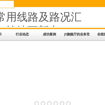
常用线路及路况汇
持续更新中）-j9
示
行业动态
成功案例
j9旗舰厅的业务范围
在线
旗舰厅