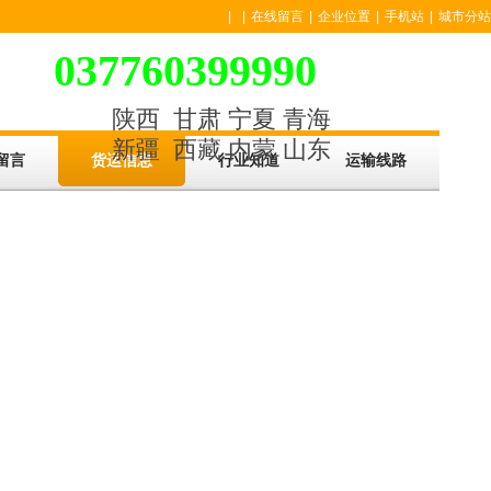
|
|
在线留言
|
企业位置
|
手机站
|
城市分站
037760399990
陕西
甘肃
宁夏
青海
新疆
西藏
内蒙
山东
留言
货运信息
行业知道
运输线路