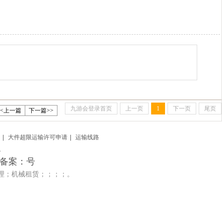
九游会登录首页
上一页
1
下一页
尾页
<<上一篇
下一篇>>
|
大件超限运输许可申请
|
运输线路
.
道 备案：号
理；机械租赁；；；；。