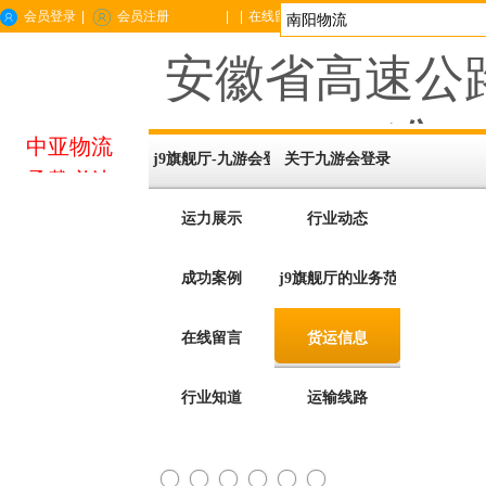
会员登录
|
会员注册
|
|
在线留言
|
企业位置
|
手机站
|
城市分站
安徽省高速公
准-
中亚物流
j9旗舰厅-九游会登录
关于九游会登录
承载必达
运力展示
行业动态
成功案例
j9旗舰厅的业务范围
在线留言
货运信息
行业知道
运输线路