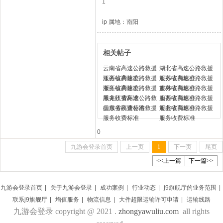
1
ip 属地：南阳
相关帖子
云南省高速公路救援
湖北省高速公路救援
服务收费标准
江西省高速公路救援
服务收费标准
​江苏省高速公路救援
服务收费标准
浙江省高速公路救援
服务收费标准
吉林省高速公路救援
服务收费标准
黑龙江省高速公路救
服务收费标准
山西省高速公路救援
援服务收费标准
山东省高速公路救援
服务收费标准
河北省​高速公路救援
服务收费标准
服务收费标准
0
九游会登录首页
上一页
1
下一页
尾页
<<上一篇
下一篇>>
九游会登录首页
|
关于九游会登录
|
成功案例
|
行业动态
|
j9旗舰厅的业务范围
|
联系j9旗舰厅
|
增值服务
|
物流信息
|
大件超限运输许可申请
|
运输线路
九游会登录 copyright @ 2021 .
zhongyawuliu.com
all rights