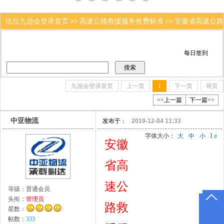
论坛九游会登录首页
>>
高速公路救援服务收费标准
>>
安徽省高速公路
救援服务收费标准
注册
|
登录
|
九游会登录首页
上一页
1
下一页
尾页
<<上一篇
下一篇>>
中亚物流
发布于：
2019-12-04 11:33
1
字体大小：
大
中
小
#
安徽
省高
速公
等级：
普通会员
头衔：
管理员
路救
星数：
帖数：
333