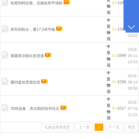
亚
0
1182
哈密到阿拉善，压路机和平地机
07-01
/
物
11:21
流
中
2018-
亚
0
1161
库车到轮台，要17.5米平板
03-08
/
物
10:02
流
中
2018-
亚
0
1049
新疆库尔勒出发货源
06-11
/
物
14:53
流
中
2018-
亚
0
1039
疆内盘短货源信息
08-14
/
物
09:08
流
中
2018-
亚
0
1017
35吨设备，库尔勒到沧州任丘
07-01
/
物
11:23
流
九游会登录首页
上一页
1
下一页
尾页