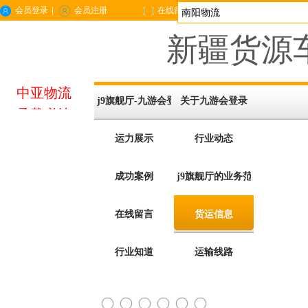
会员登录
|
会员注册
|
|
在线留言
|
企业位置
|
手机站
|
城市分站
新疆货源车
中亚物流
j9旗舰厅-九游会登录
关于九游会登录
承载必达
运力展示
行业动态
成功案例
j9旗舰厅的业务范围
在线留言
货运信息
行业知道
运输线路