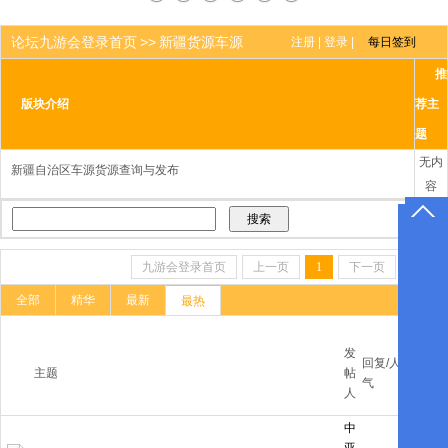
论坛九游会登录首页
>>
新疆货源车源
注册
|
登录
|
推
版块介绍
荐主
题
无内
新疆自治区车源货源查询与发布
容
九游会登录首页
上一页
1
下一页
尾页
全部
精华
最新
最热
最后
发
回复/人
更新/
主题
帖
气
回复
人
人
中
2018-