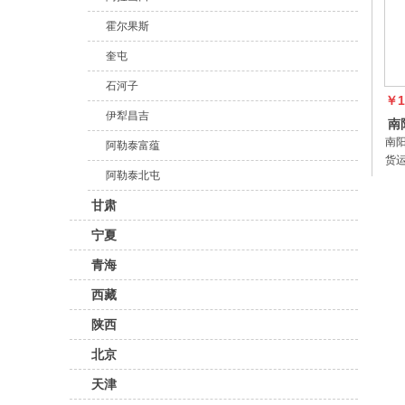
霍尔果斯
奎屯
石河子
￥1
伊犁昌吉
南
南
阿勒泰富蕴
货运
阿勒泰北屯
阳
车
甘肃
营
型
宁夏
服
青海
西藏
陕西
北京
天津