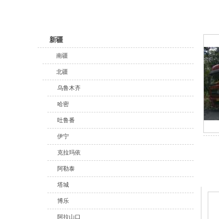
新疆
南疆
北疆
乌鲁木齐
哈密
吐鲁番
伊宁
克拉玛依
阿勒泰
推
塔城
博乐
阿拉山口