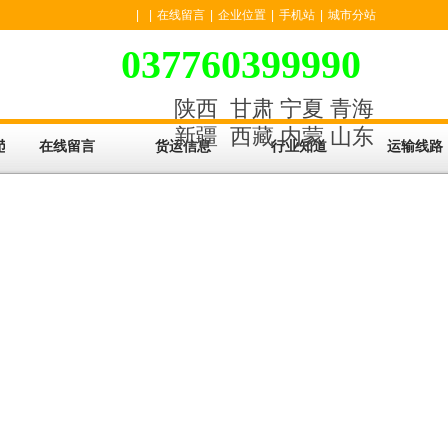
|
|
在线留言
|
企业位置
|
手机站
|
城市分站
037760399990
陕西
甘肃
宁夏
青海
新疆
西藏
内蒙
山东
范围
在线留言
货运信息
行业知道
运输线路