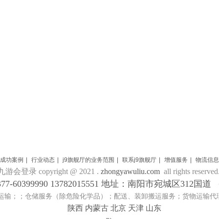
成功案例
|
行业动态
|
j9旗舰厅的业务范围
|
联系j9旗舰厅
|
增值服务
|
物流信息
九游会登录 copyright @ 2021 .
zhongyawuliu.com
all rights reserved
77-60399990 13782015551 地址：南阳市宛城区312国
运输；；仓储服务（除危险化学品）；配送、装卸搬运服务；货物运输代
陕西 内蒙古 北京 天津 山东