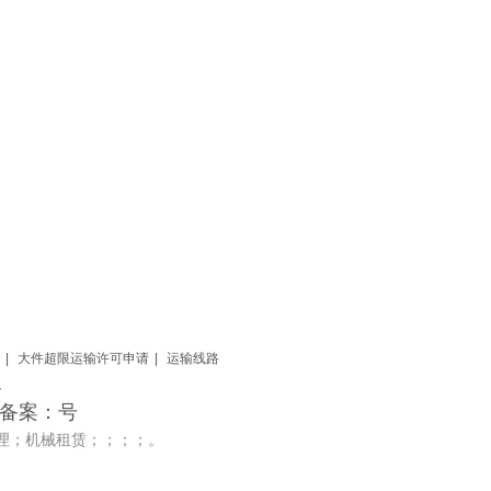
|
大件超限运输许可申请
|
运输线路
.
道 备案：号
理；机械租赁；；；；。