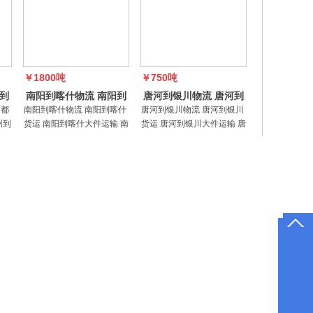
￥1800吨
￥750吨
到
南阳到喀什物流 南阳到
唐河到银川物流 唐河到
喀什运输 南阳到喀
银川运输 唐河到
昌都
南阳到喀什物流 南阳到喀什
唐河到银川物流 唐河到银川
州到
货运 南阳到喀什大件运输 南
货运 唐河到银川大件运输 唐
车运
阳到喀什零担 南阳到喀什整
河到银川零担 唐河到银川整
普通
车运输南阳中亚物流公司经
车运输，南阳物流主营项
营范围：普通货物运输、大
目：普通货物运输、大型物
危
型物件运输（三类）；仓储
件运输（三类）；仓储服务
服务（除
（除危险化