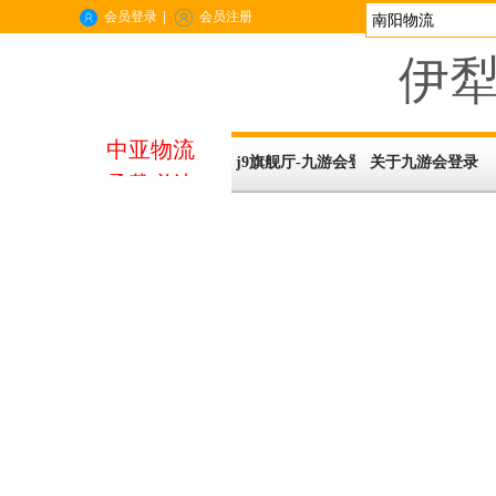
会员登录
|
会员注册
伊犁
中亚物流
j9旗舰厅-九游会登录
关于九游会登录
承载必达