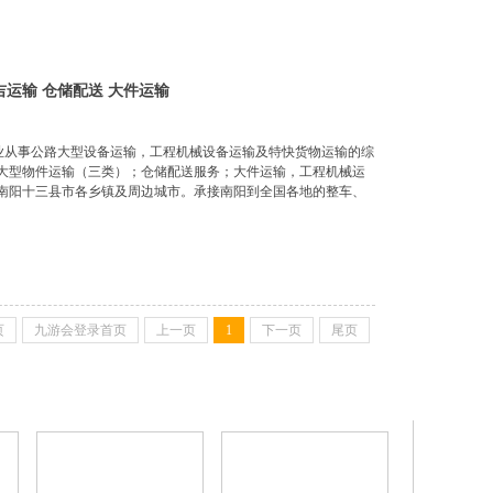
吉运输 仓储配送 大件运输
专业从事公路大型设备运输，工程机械设备运输及特快货物运输的综
大型物件运输（三类）；仓储配送服务；大件运输，工程机械运
南阳十三县市各乡镇及周边城市。承接南阳到全国各地的整车、
物安全准时到达目的地。
页
九游会登录首页
上一页
1
下一页
尾页
更多