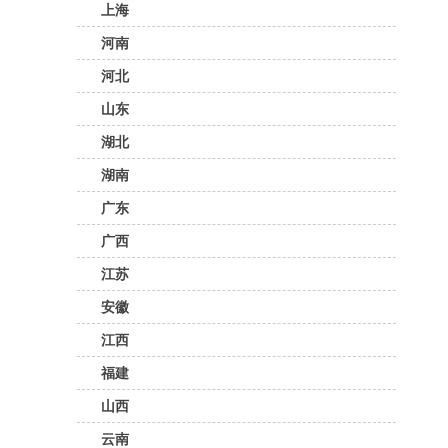
上海
￥8
西
河南
​西
河北
嘴
输 
山东
石
湖北
运
类
湖南
广东
广西
江苏
安徽
江西
福建
山西
云南