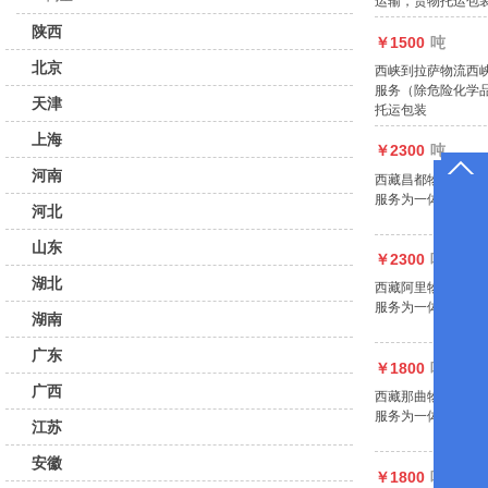
运输，货物托运包
陕西
￥1500
吨
北京
西峡到拉萨物流西
服务（除危险化学
天津
托运包装
上海
￥2300
吨
河南
西藏昌都物流，南
服务为一体综合性
河北
山东
￥2300
吨
湖北
西藏阿里物流，南
服务为一体综合性
湖南
广东
￥1800
吨
广西
西藏那曲物流，南
服务为一体综合性
江苏
安徽
￥1800
吨