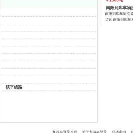
￥1500吨
南阳到库车物
库车运输 
南阳到库车物流 
货运 南阳到库车
阳到库车零担 南
车运输南阳中亚
营范围：普通货
型物件运输（三
服务（除
镇平线路
￥800吨
西峡到石嘴山
到石嘴山运
​西峡到石嘴山物
嘴山货运 西峡到
输 西峡到石嘴山
九游会登录首页
|
关于九游会登录
|
成功案例
|