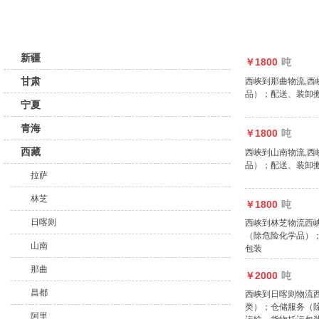
新疆
￥1800
吨
甘肃
西峡到那曲物流,西
品）；配送、装卸
宁夏
青海
￥1800
吨
西藏
西峡到山南物流,西
品）；配送、装卸
拉萨
林芝
￥1800
吨
日喀则
西峡到林芝物流西
（除危险化学品）
山南
包装
那曲
￥2000
吨
昌都
西峡到日喀则物流
类）；仓储服务（
阿里