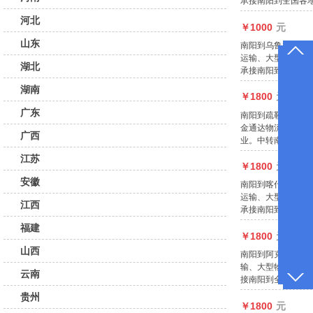
承接南阳到全国各
河北
￥1000
元
山东
南阳到乌鲁木齐物
运输、大型物件运
湖北
承接南阳到全国各
湖南
￥1800
元
广东
南阳到疏勒物流-
金通达物流园，南
广西
业。中转南阳十三
江苏
￥1800
元
安徽
南阳到喀什疏附物
运输、大型物件运
江西
承接南阳到全国各
福建
￥1800
元
山西
南阳到阿克陶物流
输、大型物件运输
云南
接南阳到全国各地
贵州
￥1800
元