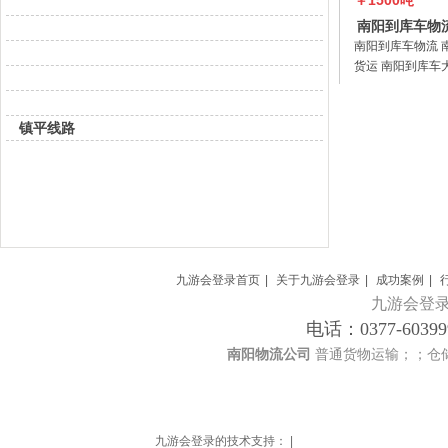
￥1500吨
南阳到库车物
库车运输 
南阳到库车物流 
货运 南阳到库车
阳到库车零担 南
车运输南阳中亚
营范围：普通货
镇平线路
型物件运输（三
服务（除
九游会登录首页
|
关于九游会登录
|
成功案例
|
九游会登录 co
电话：0377-603
￥800吨
南阳物流公司
普通货物运输；；仓
西峡到石嘴山
到石嘴山运
​西峡到石嘴山物
嘴山货运 西峡到
输 西峡到石嘴山
九游会登录的技术支持： |