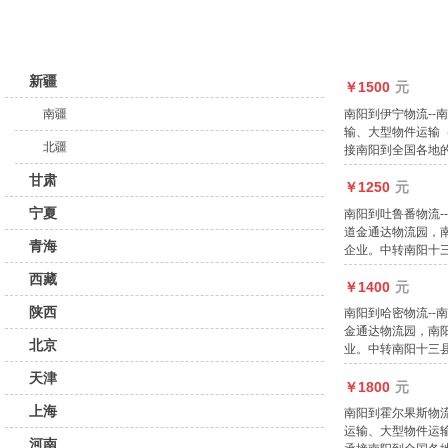
新疆
￥1500
元
南阳到伊宁物流-
南疆
输、大型物件运输
北疆
接南阳到全国各地
甘肃
￥1250
元
宁夏
南阳到吐鲁番物流
道金通达物流园，
青海
企业。中转南阳十
西藏
￥1400
元
陕西
南阳到哈密物流-
金通达物流园，南
北京
业。中转南阳十三
天津
￥1800
元
上海
南阳到霍尔果斯物
运输、大型物件运
河南